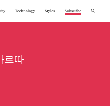
vity
Technology
Styles
Subscribe
 아르따