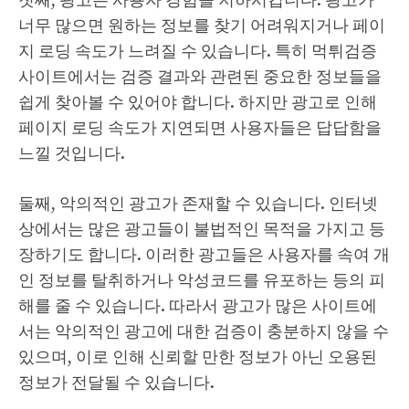
첫째, 광고는 사용자 경험을 저하시킵니다. 광고가
너무 많으면 원하는 정보를 찾기 어려워지거나 페이
지 로딩 속도가 느려질 수 있습니다. 특히 먹튀검증
사이트에서는 검증 결과와 관련된 중요한 정보들을
쉽게 찾아볼 수 있어야 합니다. 하지만 광고로 인해
페이지 로딩 속도가 지연되면 사용자들은 답답함을
느낄 것입니다.
둘째, 악의적인 광고가 존재할 수 있습니다. 인터넷
상에서는 많은 광고들이 불법적인 목적을 가지고 등
장하기도 합니다. 이러한 광고들은 사용자를 속여 개
인 정보를 탈취하거나 악성코드를 유포하는 등의 피
해를 줄 수 있습니다. 따라서 광고가 많은 사이트에
서는 악의적인 광고에 대한 검증이 충분하지 않을 수
있으며, 이로 인해 신뢰할 만한 정보가 아닌 오용된
정보가 전달될 수 있습니다.