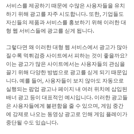
서비스를 제공하기 때문에 수많은 사용자들을 유치
하기 위해 광고를 자주 시도합니다. 또한, 기업들도
자신들의 제품과 서비스를 홍보하기 위해 이러한 대
형 웹 서비스들에 광고를 싣게 됩니다.
그렇다면 왜 이러한 대형 웹 서비스에서 광고가 많아
질수록 먹튀검증 사이트에서 피하는 것이 좋을까요?
이는 광고가 많은 사이트에서는 사용자들의 관심을
끌기 위해 다양한 방법으로 광고를 싣게 되기 때문입
니다. 예를 들어, 사용자들이 보지 않아도 자동으로
실행되는 팝업 광고나 페이지 내 여러 위치에 삽입된
배너 광고 등이 대표적인 예시입니다. 이러한 광고들
은 사용자들에게 불편함을 줄 수 있으며, 게임 중간
에 강제로 나오는 동영상 광고로 인해 게임 플레이가
중단될 수도 있습니다.