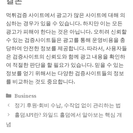
먹튀검증 사이트에서 광고가 많은 사이트에 대해 의
심하는 경우가 있을 수 있습니다. 하지만 이는 모든
광고가 피해야 한다는 것은 아닙니다. 오히려 신뢰할
수 있는 검증사이트들은 광고를 통해 운영비용을 충
당하며 안전한 정보를 제공합니다. 따라서, 사용자들
은 검증사이트의 신뢰도와 함께 광고 내용을 확인하
여 적절한 판단을 할 필요가 있습니다. 믿을 수 있는
정보를 얻기 위해서는 다양한 검증사이트들의 정보
를 비교하는 것도 중요합니다.
Categories
Business
정기 후원·회비 수납, 수작업 없이 관리하는 법
홀덤API란? 와일드 홀덤에서 알아보는 핵심 개
념