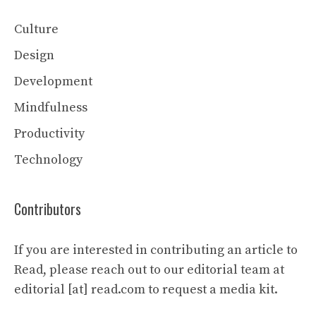
Culture
Design
Development
Mindfulness
Productivity
Technology
Contributors
If you are interested in contributing an article to
Read, please reach out to our editorial team at
editorial [at] read.com to request a media kit.