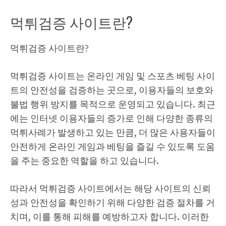
먹튀검증 사이트란?
먹튀검증 사이트란?
먹튀검증 사이트는 온라인 게임 및 스포츠 베팅 사이
트의 안전성을 검증하는 곳으로, 이용자들의 보호와
불법 행위 방지를 목적으로 운영되고 있습니다. 최근
에는 인터넷 이용자들의 증가로 인해 다양한 종류의
먹튀사례가 발생하고 있는 만큼, 더 많은 사용자들이
안전하게 온라인 게임과 베팅을 즐길 수 있도록 도움
을 주는 중요한 역할을 하고 있습니다.
따라서 먹튀검증 사이트에서는 해당 사이트의 신뢰
성과 안전성을 확인하기 위해 다양한 검증 절차를 거
치며, 이를 통해 피해를 예방하고자 합니다. 이러한