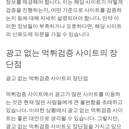
정보를 제공해야 합니다. 이는 해당 사이트가 어떻게
검증을 진행하는지, 어떤 기준으로 사이트를 검증하
는지 등에 대해 자세히 설명되어야 합니다. 만약 이
러한 정보들이 부족하거나 모호하다면, 해당 사이트
의 신뢰도에 의문을 가질 수 있습니다
광고 없는 먹튀검증 사이트의 장
단점
광고 없는 먹튀검증 사이트의 장단점
먹튀검증 사이트에서 광고가 많은 사이트를 이용하
는 것은 현재 많은 사람들에게 큰 불편함을 초래하고
있습니다. 이러한 상황에서 광고 없는 먹튀검증 사이
트는 좋은 대안으로 생각될 수 있습니다. 그렇지만,
광고 없는 먹튀검증 사이트도 장단점을 가지고 있으