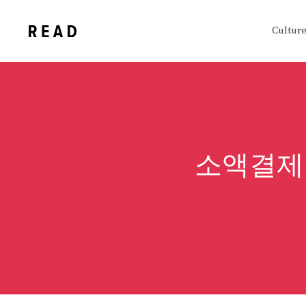
Skip
to
Cultur
content
소액결제 