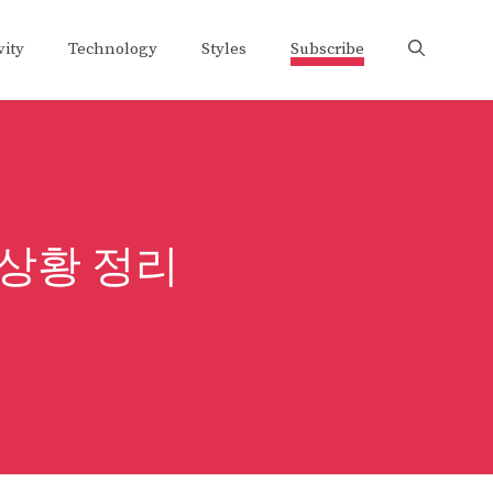
vity
Technology
Styles
Subscribe
 상황 정리