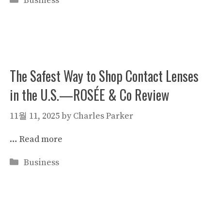
Business
The Safest Way to Shop Contact Lenses
in the U.S.—ROSÉE & Co Review
11월 11, 2025
by
Charles Parker
…
Read more
Categories
Business