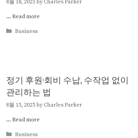
8월 18, 2025
by
Charles Parker
…
Read more
Categories
Business
정기 후원·회비 수납, 수작업 없이
관리하는 법
8월 15, 2025
by
Charles Parker
…
Read more
Categories
Business