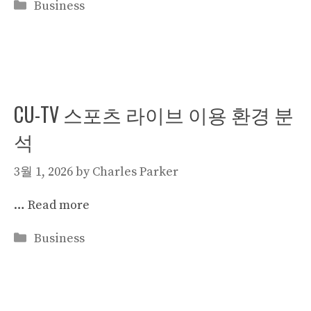
Categories
Business
CU-TV 스포츠 라이브 이용 환경 분
석
3월 1, 2026
by
Charles Parker
…
Read more
Categories
Business