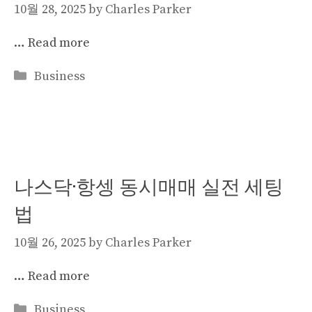
10월 28, 2025
by
Charles Parker
…
Read more
Categories
Business
나스닥·항셍 동시매매 실전 세팅
법
10월 26, 2025
by
Charles Parker
…
Read more
Categories
Business