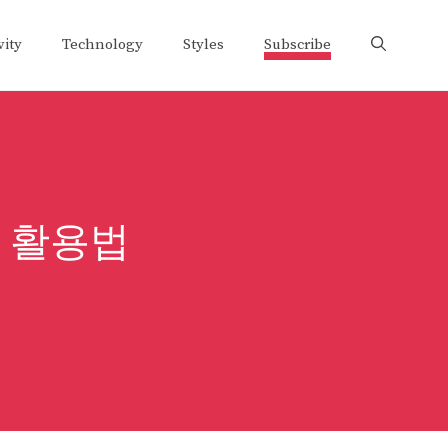
vity
Technology
Styles
Subscribe
 활용법