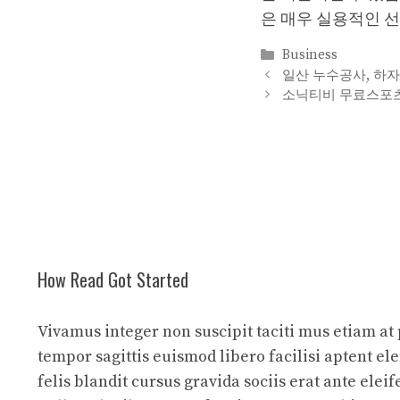
은 매우 실용적인 선
Categories
Business
일산 누수공사, 하자
소닉티비 무료스포츠
How Read Got Started
Vivamus integer non suscipit taciti mus etiam at
tempor sagittis euismod libero facilisi aptent 
felis blandit cursus gravida sociis erat ante eleif